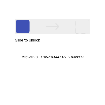
注册入口
九游体育
APP与网页版入口｜
畅享全球体育赛事与数据服务
欢迎访问
九游体育
，提供全面覆盖足球、篮
球、电竞等项目的赛事资讯与数据内容， 支持
APP下载
与
网页使用
，每日同步更新千场比
赛，聚焦热门体育内容， 助您轻松获取赛事动
态，掌握比赛节奏。
手机App
网页版